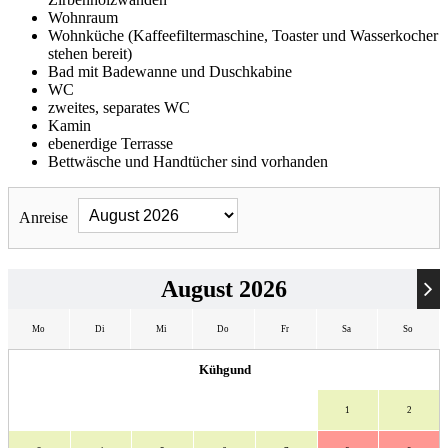
Wohnraum
Wohnküche (Kaffeefiltermaschine, Toaster und Wasserkocher
stehen bereit)
Bad mit Badewanne und Duschkabine
WC
zweites, separates WC
Kamin
ebenerdige Terrasse
Bettwäsche und Handtücher sind vorhanden
Anreise
August 2026
Mo
Di
Mi
Do
Fr
Sa
So
Kühgund
Mo
Di
Mi
Do
Fr
Sa
So
1
2