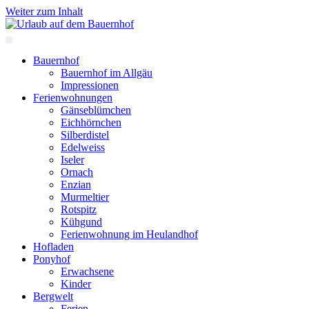
Weiter zum Inhalt
Urlaub auf dem Bauernhof
Haflinger Hof
Bauernhof
Bauernhof im Allgäu
Impressionen
Ferienwohnungen
Gänseblümchen
Eichhörnchen
Silberdistel
Edelweiss
Iseler
Ornach
Enzian
Murmeltier
Rotspitz
Kühgund
Ferienwohnung im Heulandhof
Hofladen
Ponyhof
Erwachsene
Kinder
Bergwelt
Ferien