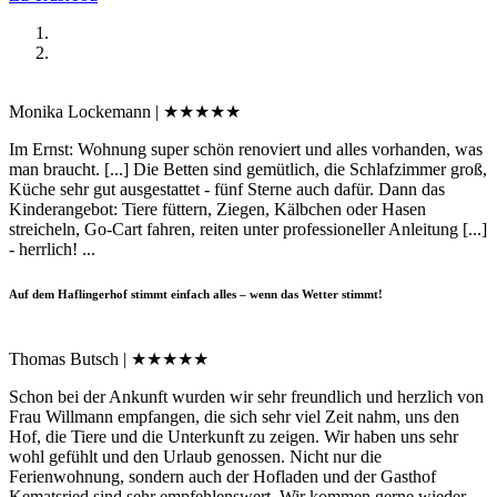
Monika Lockemann | ★★★★★
Im Ernst: Wohnung super schön renoviert und alles vorhanden, was
man braucht. [...] Die Betten sind gemütlich, die Schlafzimmer groß,
Küche sehr gut ausgestattet - fünf Sterne auch dafür. Dann das
Kinderangebot: Tiere füttern, Ziegen, Kälbchen oder Hasen
streicheln, Go-Cart fahren, reiten unter professioneller Anleitung [...]
- herrlich! ...
Auf dem Haflingerhof stimmt einfach alles – wenn das Wetter stimmt!
Thomas Butsch | ★★★★★
Schon bei der Ankunft wurden wir sehr freundlich und herzlich von
Frau Willmann empfangen, die sich sehr viel Zeit nahm, uns den
Hof, die Tiere und die Unterkunft zu zeigen. Wir haben uns sehr
wohl gefühlt und den Urlaub genossen. Nicht nur die
Ferienwohnung, sondern auch der Hofladen und der Gasthof
Kematsried sind sehr empfehlenswert. Wir kommen gerne wieder.