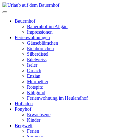
Weiter
zum
Urlaub auf dem Bauernhof
Haflinger Hof
Inhalt
Bauernhof
Bauernhof im Allgäu
Impressionen
Ferienwohnungen
Gänseblümchen
Eichhörnchen
Silberdistel
Edelweiss
Iseler
Ornach
Enzian
Murmeltier
Rotspitz
Kühgund
Ferienwohnung im Heulandhof
Hofladen
Ponyhof
Erwachsene
Kinder
Bergwelt
Ferien
Sommer